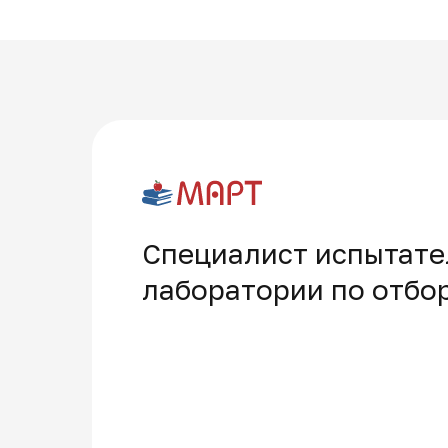
Специалист испытате
лаборатории по отбо
Многопрофильная академия развития и технологий на карте Москвы — Яндекс Карты