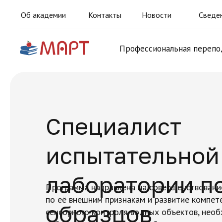
Об академии
Контакты
Новости
Сведен
Профессиональная перепо
Специалист
испытательной
лаборатории п
Программа направлена на совершенствовани
по её внешним признакам и развитие компет
образцов
сенсорного контроля водных объектов, нео