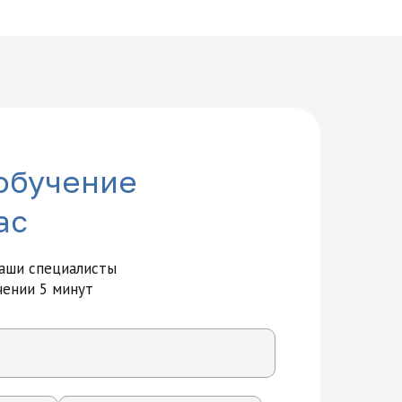
обучение
ас
наши специалисты
чении 5 минут
вития и технологий на карте Москвы — Яндекс Карты