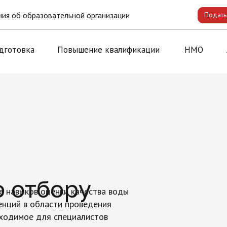
ия об образовательной организации
Подать
дготовка
Повышение квалификации
НМО
о отбору
е навыков оценки качества воды
енций в области проведения
бходимое для специалистов