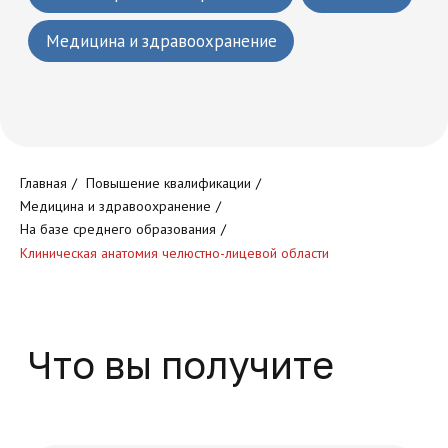
Что вы получите
Круглосуточный доступ к
обучающей платформе
Главная
/
Повышение квалификации
/
Медицина и здравоохранение
/
На базе среднего образования
/
Клиническая анатомия челюстно-лицевой области
Доступ к обучающим
программам