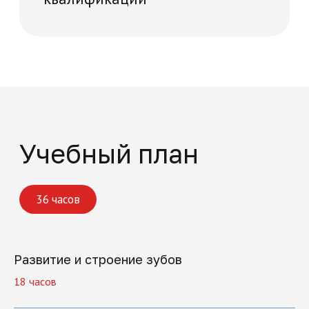
Поможем решить
все вопросы
Если вы хотите задать вопрос или не
знаете, какую программу обучения
выбрать, оставьте заявку, и мы
перезвоним
Развитие и строение зубов
+7
18 часов