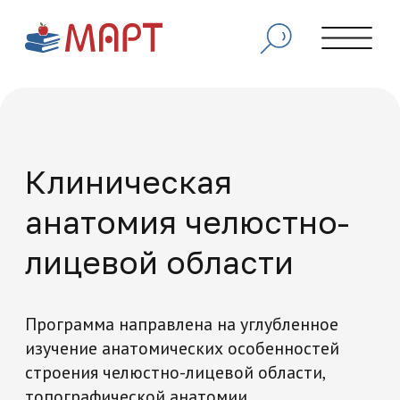
Клиническая
анатомия челюстно-
лицевой области
Программа направлена на углубленное
изучение анатомических особенностей
строения челюстно-лицевой области,
топографической анатомии,
взаиморасположения органов и тканей,
что необходимо для безопасного и
эффективного проведения
стоматологических и хирургических
вмешательств.