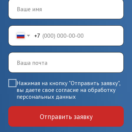
3.
Заключение
договора и начало
обучения
Заключите договор и начините
обучение по выбранной
программе
4.
Завершение
обучения и получение
документов
Пройдите итоговую аттестацию
и получите удостоверение или
диплом