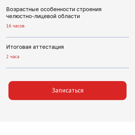
Возрастные особенности строения
челюстно-лицевой области
Нажимая на кнопку "Отправить заявку",
16 часов
вы даете свое согласие на обработку
персональных данных
Итоговая аттестация
Отправить заявку
2 часа
Как начать
обучение