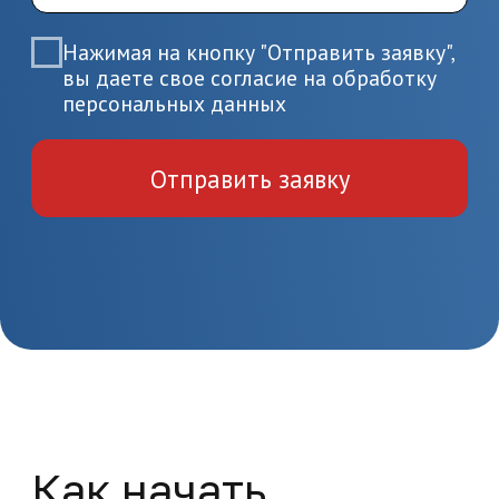
документов
Пройдите итоговую аттестацию
и получите удостоверение или
диплом
Дифференциальная
диагностика
бронхообструктивного
синдрома у детей