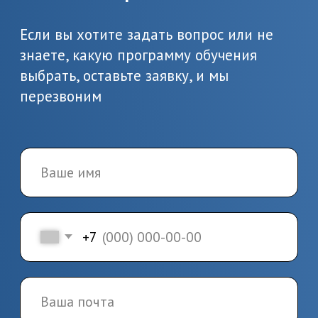
Предоставьте необходимые
документы, в т.ч. о вашем
образовании
3.
Заключение
договора и начало
обучения
Заключите договор и начините
обучение по выбранной
программе
4.
Завершение
обучения и получение