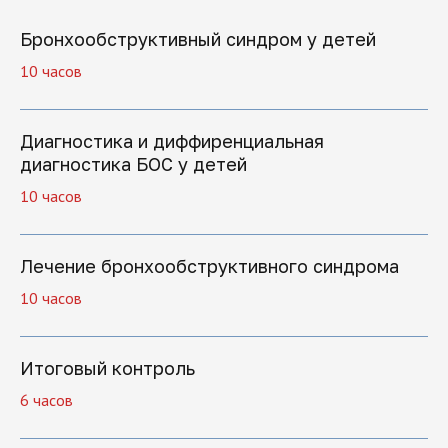
Бронхообструктивный синдром у детей
10 часов
+7
Диагностика и диффиренциальная
диагностика БОС у детей
10 часов
Нажимая на кнопку "Отправить заявку",
вы даете свое согласие на обработку
персональных данных
Лечение бронхообструктивного синдрома
10 часов
Отправить заявку
Итоговый контроль
6 часов