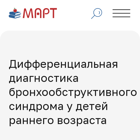
Дифференциальная
диагностика
бронхообструктивного
синдрома у детей
раннего возраста
Программа, направленная на изучение
методов распознавания и различения
различных причин обструкции
дыхательных путей у детей до 3 лет,
освоение современных алгоритмов
обследования, а также освоение
принципов лечения и профилактики