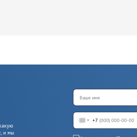
+7
 какую
, и мы