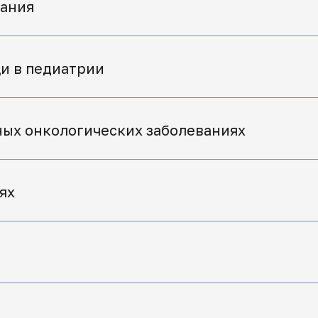
вания
и в педиатрии
ных онкологических заболеваниях
ях