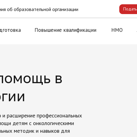
ия об образовательной организации
Подать
дготовка
Повышение квалификации
НМО
помощь в
огии
ю и расширение профессиональных
мощи детям с онкологическими
льных методик и навыков для