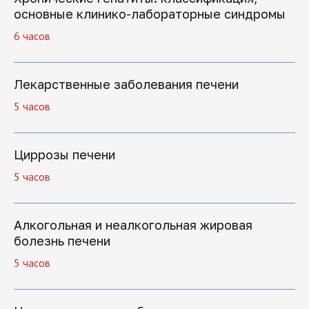
основные клинико-лабораторные синдромы
Если вы хотите задать вопрос или не
6 часов
знаете, какую программу обучения
выбрать, оставьте заявку, и мы
перезвоним
Лекарственные заболевания печени
5 часов
Циррозы печени
+7
5 часов
Алкогольная и неалкогольная жировая
болезнь печени
Нажимая на кнопку "Отправить заявку",
вы даете свое согласие на обработку
5 часов
персональных данных
Отправить заявку