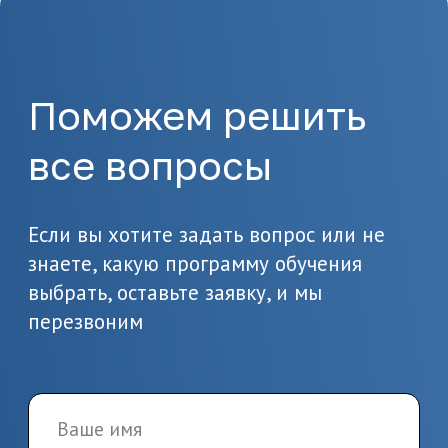
2.
Подготовка
документов
Предоставьте необходимые
документы, в т.ч. о вашем
образовании
3.
Заключение
договора и начало
обучения
Заключите договор и начините
обучение по выбранной