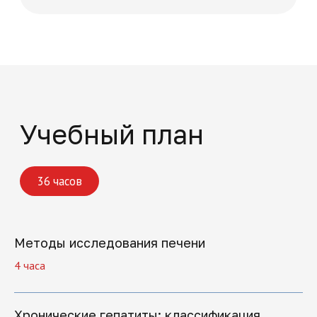
Записаться
Методы исследования печени
4 часа
Поможем решить
все вопросы
Хронические гепатиты: классификация,