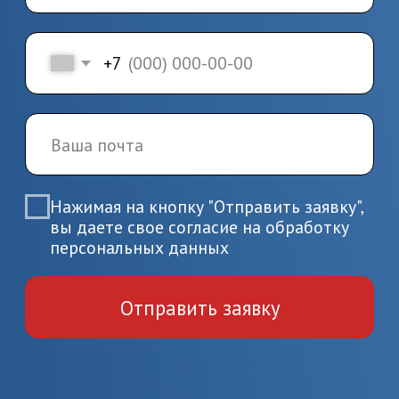
программе
4.
Завершение
обучения и получение
документов
Пройдите итоговую аттестацию
и получите удостоверение или
диплом