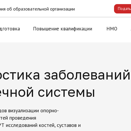
ия об образовательной организации
Подать
дготовка
Повышение квалификации
НМО
остика заболеваний
чной системы
ов визуализации опорно-
стей проведения
РТ исследований костей, суставов и