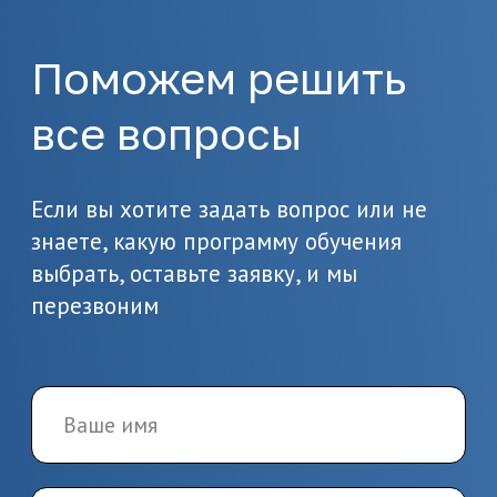
Оставьте заявку на сайте
или позвоните по
телефону 8(495)532-73-24
2.
Подготовка
документов
Предоставьте необходимые
документы, в т.ч. о вашем
образовании
3.
Заключение
договора и начало