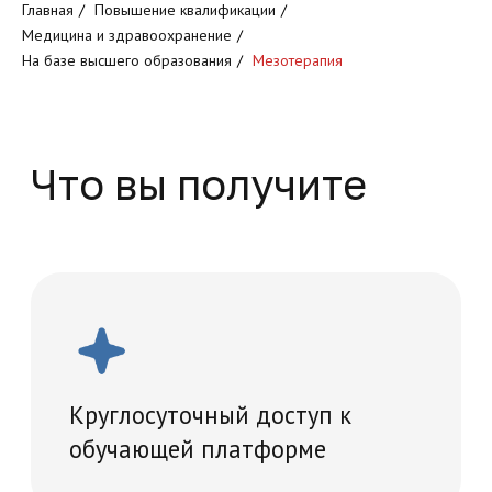
Главная
/
Повышение квалификации
/
Круглосуточный доступ к
Медицина и здравоохранение
/
обучающей платформе
На базе высшего образования
/
Мезотерапия
Доступ к обучающим
программам
Проведение итогового
тестирование