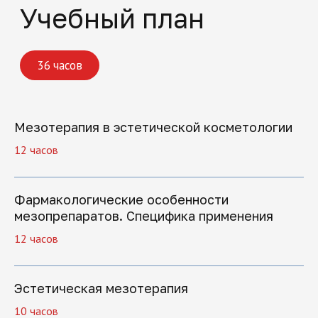
Поможем решить
все вопросы
Если вы хотите задать вопрос или не
знаете, какую программу обучения
выбрать, оставьте заявку, и мы
Мезотерапия в эстетической косметологии
перезвоним
12 часов
Фармакологические особенности
мезопрепаратов. Специфика применения
12 часов
+7
Эстетическая мезотерапия
10 часов