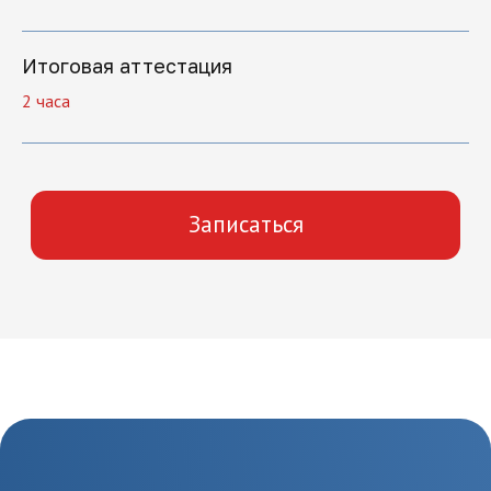
Нажимая на кнопку "Отправить заявку",
вы даете свое согласие на обработку
персональных данных
Итоговая аттестация
Отправить заявку
2 часа
Как начать
обучение
1.
Отправка заявки