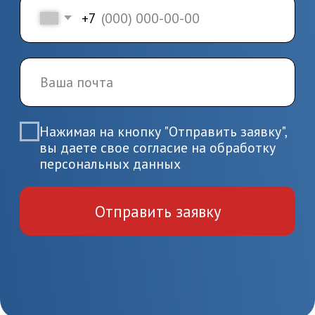
обучения
Заключите договор и начините
обучение по выбранной
программе
4.
Завершение
обучения и получение
документов
Пройдите итоговую аттестацию
и получите удостоверение или
диплом