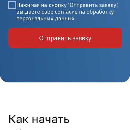
документов
Пройдите итоговую аттестацию
и получите удостоверение или
диплом
Папилломавирусная
инфекция в гинекологии
Повышение квалификации
Медицина и здравоохранение
36 часов