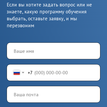
Предоставьте необходимые
документы, в т.ч. о вашем
образовании
3.
Заключение
договора и начало
обучения
Заключите договор и начините
обучение по выбранной
программе
4.
Завершение
обучения и получение