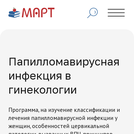
Папилломавирусная
инфекция в
гинекологии
Программа, на изучение классификации и
лечения папилломавирусной инфекции у
женщин, особенностей цервикальной
патологии, вызванных ВПЧ, принципов
скрининга и профилактики рака шейки
матки, а также алгоритмов ведения
пациенток с различными типами вирусной
нагрузки и сопутствующей гинекологической
патологией.