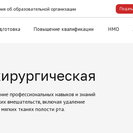
ия об образовательной организации
Подать
дготовка
Повышение квалификации
НМО
хирургическая
ние профессиональных навыков и знаний
ких вмешательств, включая удаление
 мягких тканях полости рта.