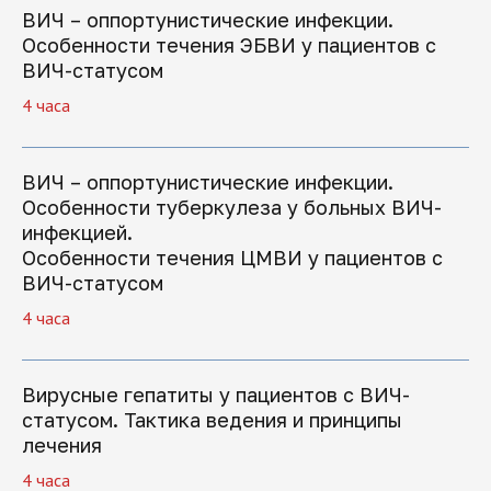
ВИЧ – оппортунистические инфекции.
Особенности течения ЭБВИ у пациентов с
Поможем решить
ВИЧ-статусом
все вопросы
4 часа
Если вы хотите задать вопрос или не
ВИЧ – оппортунистические инфекции.
знаете, какую программу обучения
Особенности туберкулеза у больных ВИЧ-
выбрать, оставьте заявку, и мы
перезвоним
инфекцией.
Особенности течения ЦМВИ у пациентов с
ВИЧ-статусом
4 часа
+7
Вирусные гепатиты у пациентов с ВИЧ-
статусом. Тактика ведения и принципы
лечения
4 часа