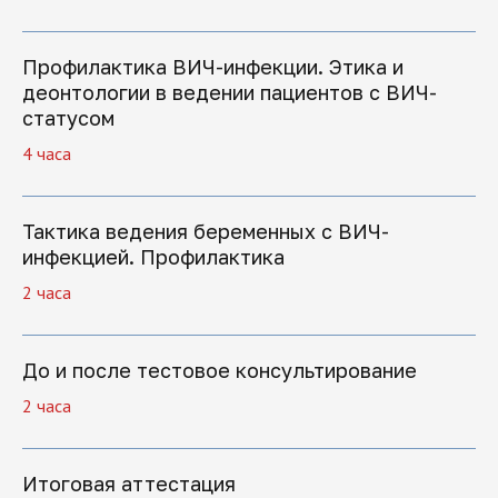
Нажимая на кнопку "Отправить заявку",
вы даете свое согласие на обработку
персональных данных
Профилактика ВИЧ-инфекции. Этика и
деонтологии в ведении пациентов с ВИЧ-
Отправить заявку
статусом
4 часа
Тактика ведения беременных с ВИЧ-
инфекцией. Профилактика
2 часа
Как начать
обучение
До и после тестовое консультирование
2 часа
1.
Отправка заявки
Итоговая аттестация