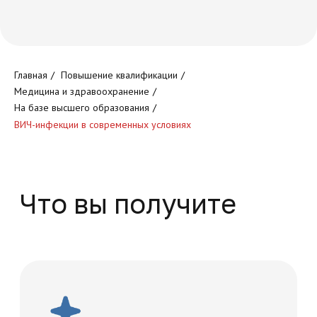
Круглосуточный доступ к
Главная
/
Повышение квалификации
/
обучающей платформе
Медицина и здравоохранение
/
На базе высшего образования
/
ВИЧ-инфекции в современных условиях
Доступ к обучающим
программам