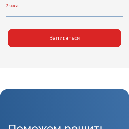
2 часа
Оставьте заявку на сайте
или позвоните по
телефону 8(495)532-73-24
2.
Подготовка
документов
Предоставьте необходимые
документы, в т.ч. о вашем
образовании
3.
Заключение
договора и начало