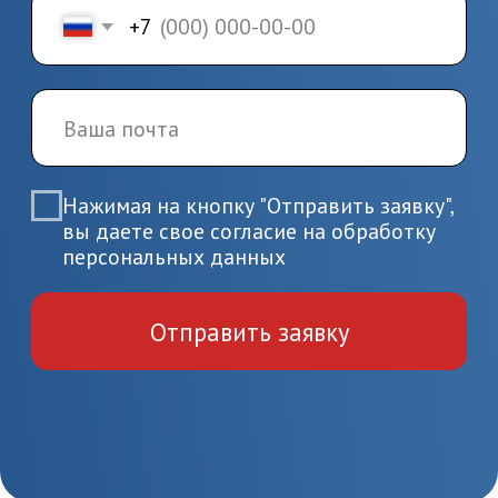
4.
Завершение
обучения и получение
документов
Пройдите итоговую аттестацию
и получите удостоверение или
диплом