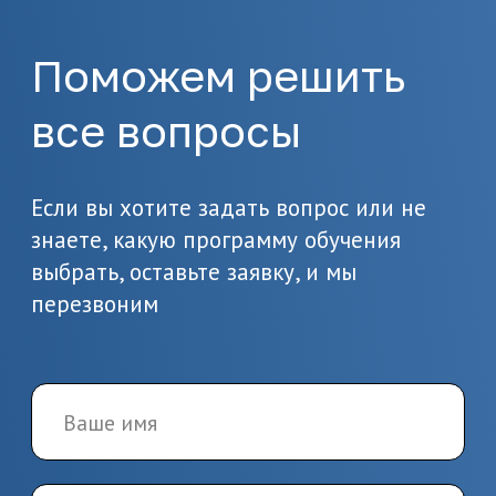
2.
Подготовка
документов
Предоставьте необходимые
документы, в т.ч. о вашем
образовании
3.
Заключение
договора и начало
обучения
Заключите договор и начините
обучение по выбранной
программе