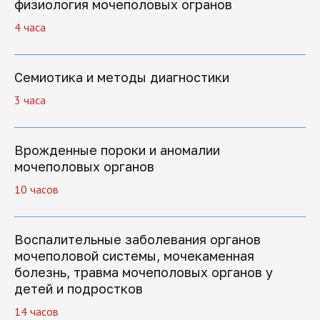
физиология мочеполовых огранов
Если вы хотите задать вопрос или не
знаете, какую программу обучения
4 часа
выбрать, оставьте заявку, и мы
перезвоним
Семиотика и методы диагностики
3 часа
Врожденные пороки и аномалии
+7
мочеполовых органов
10 часов
Нажимая на кнопку "Отправить заявку",
Воспалительные заболевания органов
вы даете свое согласие на обработку
мочеполовой системы, мочекаменная
персональных данных
болезнь, травма мочеполовых органов у
детей и подростков
Отправить заявку
14 часов