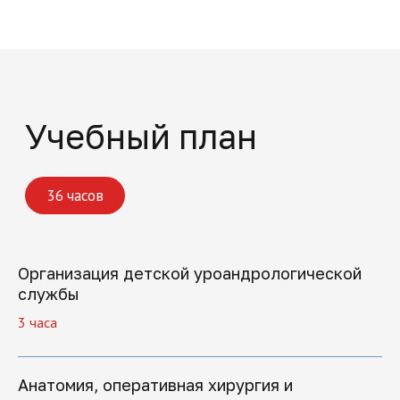
Записаться
Организация детской уроандрологической
службы
3 часа
Поможем решить
все вопросы
Анатомия, оперативная хирургия и