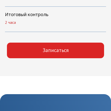
Итоговый контроль
2 часа
Как начать
обучение
1.
Отправка заявки
Оставьте заявку на сайте
или позвоните по
телефону 8(495)532-73-24