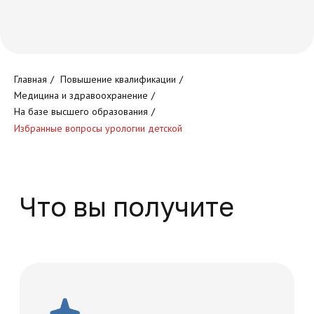
Круглосуточный доступ к
Главная
/
Повышение квалификации
/
обучающей платформе
Медицина и здравоохранение
/
На базе высшего образования
/
Избранные вопросы урологии детской
Доступ к обучающим
программам