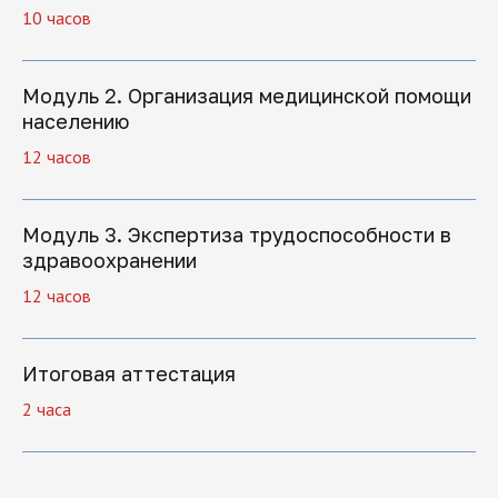
10 часов
Модуль 2. Организация медицинской помощи
+7
населению
12 часов
Нажимая на кнопку "Отправить заявку",
Модуль 3. Экспертиза трудоспособности в
вы даете свое согласие на обработку
здравоохранении
персональных данных
12 часов
Отправить заявку
Итоговая аттестация
2 часа