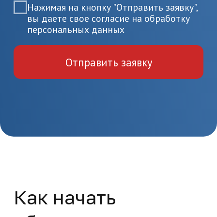
документов
Пройдите итоговую аттестацию
и получите удостоверение или
диплом
Актуальные вопросы
организации
здравоохранения и
общественного здоровья