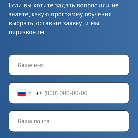
Предоставьте необходимые
документы, в т.ч. о вашем
образовании
3.
Заключение
договора и начало
обучения
Заключите договор и начините
обучение по выбранной
программе
4.
Завершение
обучения и получение