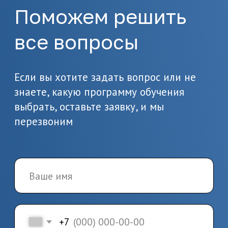
образовании
3.
Заключение
договора и начало
обучения
Заключите договор и начините
обучение по выбранной
программе
4.
Завершение
обучения и получение
документов