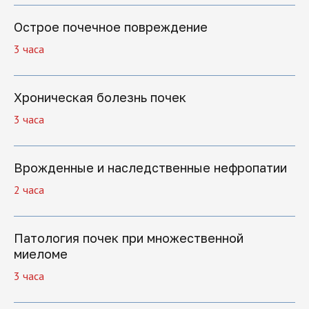
Острое почечное повреждение
+7
3 часа
Хроническая болезнь почек
Нажимая на кнопку "Отправить заявку",
3 часа
вы даете свое согласие на обработку
персональных данных
Врожденные и наследственные нефропатии
Отправить заявку
2 часа
Патология почек при множественной
миеломе
3 часа