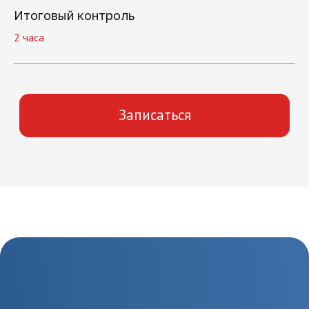
Как начать
Итоговый контроль
обучение
2 часа
1.
Отправка заявки
Оставьте заявку на сайте
или позвоните по
телефону 8(495)532-73-24
2.
Подготовка
документов
Предоставьте необходимые
документы, в т.ч. о вашем