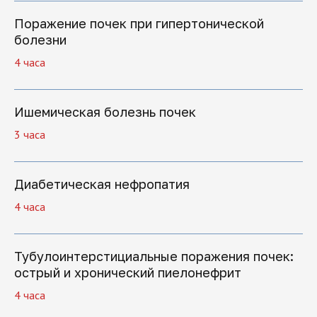
Поражение почек при гипертонической
болезни
4 часа
Ишемическая болезнь почек
3 часа
Поможем решить
все вопросы
Диабетическая нефропатия
4 часа
Если вы хотите задать вопрос или не
знаете, какую программу обучения
выбрать, оставьте заявку, и мы
Тубулоинтерстициальные поражения почек:
перезвоним
острый и хронический пиелонефрит
4 часа