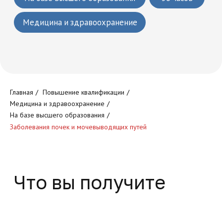
Что вы получите
Круглосуточный доступ к
обучающей платформе
Главная
/
Повышение квалификации
/
Медицина и здравоохранение
/
На базе высшего образования
/
Заболевания почек и мочевыводящих путей
Доступ к обучающим
программам