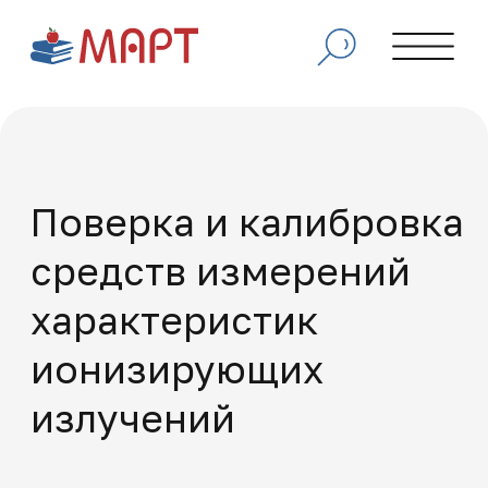
Поверка и калибровка
средств измерений
характеристик
ионизирующих
излучений
Программа направлена на получение или
совершенствование навыков в области
проверки точности, настройки и
обслуживания дозиметрических приборов,
радиометров, спектрометров и других
устройств для измерения радиационных
характеристик.