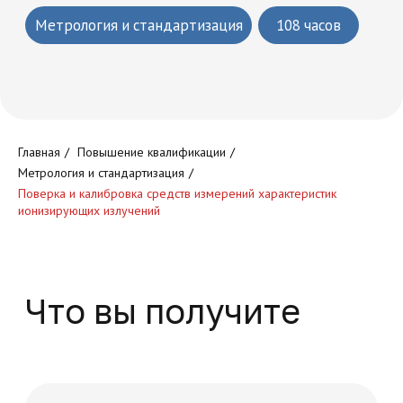
Круглосуточный доступ к
обучающей платформе
Главная
/
Повышение квалификации
/
Метрология и стандартизация
/
Поверка и калибровка средств измерений характеристик
ионизирующих излучений
Доступ к обучающим
программам