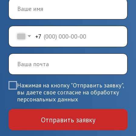
3.
Заключение
договора и начало
обучения
Заключите договор и начините
обучение по выбранной
программе
4.
Завершение
обучения и получение
документов
Пройдите итоговую аттестацию
и получите удостоверение или
диплом