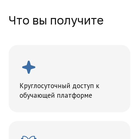
программам
Проведение итогового
тестирование
Удостоверение о повышении
квалификации