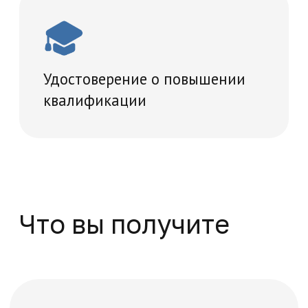
Мы обучаем по государственной
лицензии № Л035-01298-77/00181793
от 06.06.2019 года
Поможем решить
все вопросы
Если вы хотите задать вопрос или не
знаете, какую программу обучения
выбрать, оставьте заявку, и мы
перезвоним