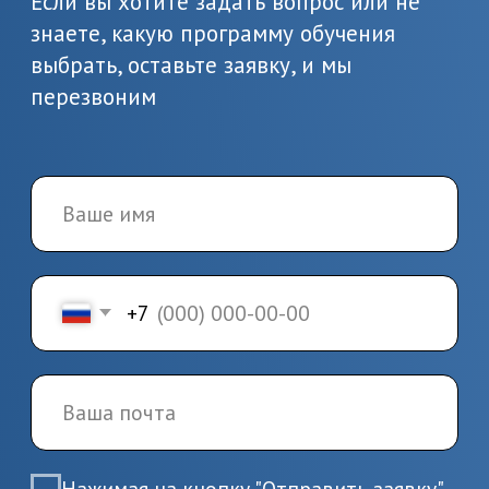
документы, в т.ч. о вашем
образовании
3.
Заключение
договора и начало
обучения
Заключите договор и начините
обучение по выбранной
программе
4.
Завершение
обучения и получение
документов