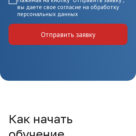
Пройдите итоговую аттестацию
и получите удостоверение или
диплом
Поверка и калибровка
средств измерений
расхода, количества и
параметров потока
жидкостей и газов