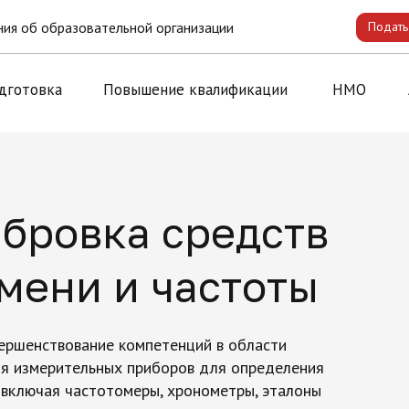
ия об образовательной организации
Подать
дготовка
Повышение квалификации
НМО
ибровка средств
мени и частоты
вершенствование компетенций в области
ия измерительных приборов для определения
 включая частотомеры, хронометры, эталоны