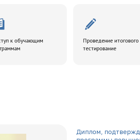
туп к обучающим
Проведение итогового
граммам
тестирование
Диплом, подтверж
программы повыше