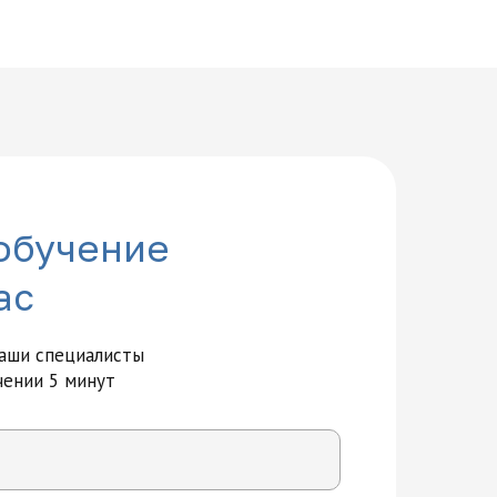
обучение
ас
наши специалисты
чении 5 минут
вития и технологий на карте Москвы — Яндекс Карты