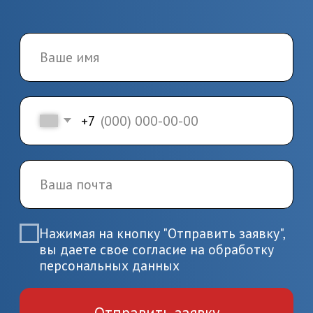
3.
Заключение
договора и начало
обучения
Заключите договор и начините
обучение по выбранной
программе
4.
Завершение
обучения и получение
документов
Пройдите итоговую аттестацию
и получите удостоверение или