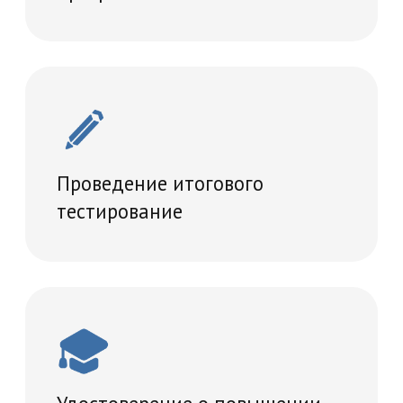
Диплом, подтверждающий
прохождение программы
повышения квалификации
Мы обучаем по государственной
лицензии № Л035-01298-77/00181793
от 06.06.2019 года