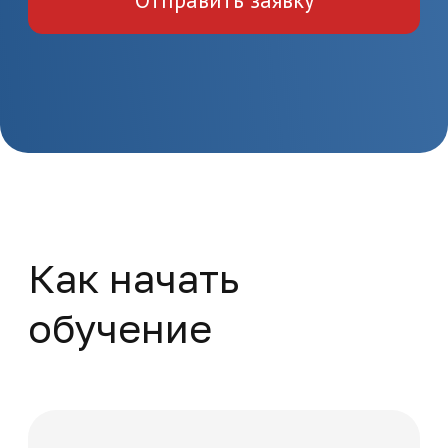
диплом
Поверка и калибровка
средств радиотехнических
измерений
Повышение квалификации
Метрология и стандартизация
108 часов