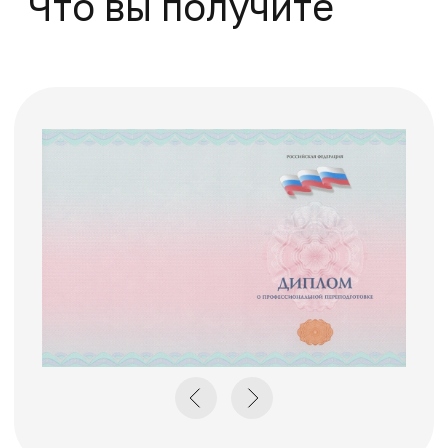
Как начать
обучение
1.
Отправка заявки
Оставьте заявку на сайте
или позвоните по
телефону 8(495)532-73-24
2.
Подготовка
документов