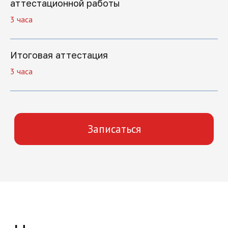
аттестационной работы
3 часа
+7
Итоговая аттестация
3 часа
Нажимая на кнопку "Отправить заявку",
вы даете свое согласие на обработку
персональных данных
Отправить заявку