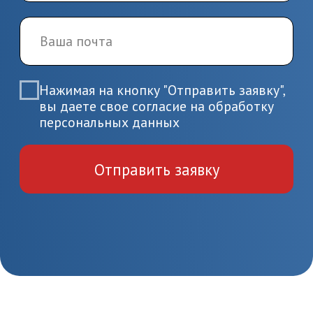
Испытательные лаборатории
520 часов
Начните обучение
уже сейчас
Заполните форму – наши специалисты
перезвонят вам в течении 5 минут
+7