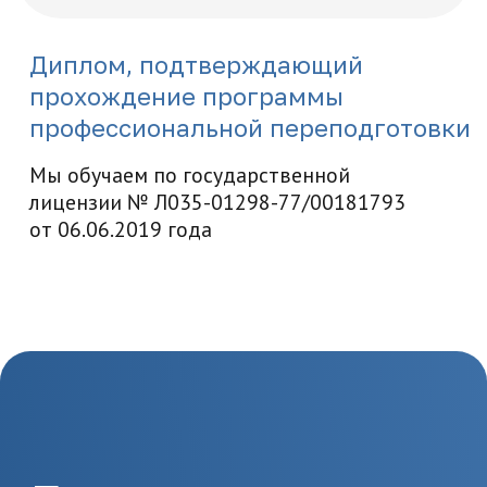
Предоставьте необходимые
документы, в т.ч. о вашем
образовании
3.
Заключение
договора и начало
обучения
Заключите договор и начините
обучение по выбранной
программе
4.
Завершение
обучения и получение