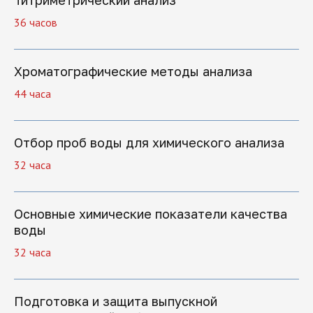
Титриметрический анализ
профессиональной переподготовки
36 часов
Мы обучаем по государственной
лицензии № Л035-01298-77/00181793
от 06.06.2019 года
Хроматографические методы анализа
44 часа
Отбор проб воды для химического анализа
32 часа
Поможем решить
все вопросы
Основные химические показатели качества
воды
Если вы хотите задать вопрос или не
32 часа
знаете, какую программу обучения
выбрать, оставьте заявку, и мы
перезвоним
Подготовка и защита выпускной