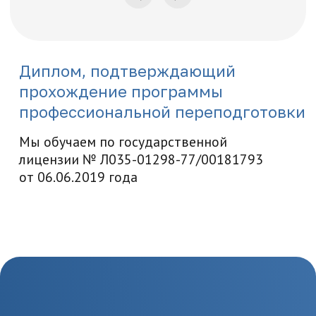
Предоставьте необходимые
документы, в т.ч. о вашем
образовании
3.
Заключение
договора и начало
обучения
Заключите договор и начините
обучение по выбранной
программе
4.
Завершение