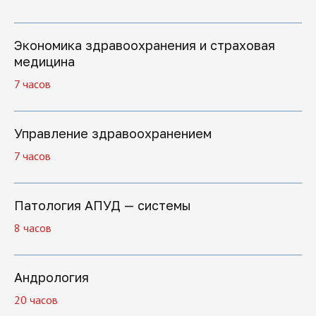
Диплом, подтверждающий
прохождение программы
профессиональной переподготовки
Экономика здравоохранения и страховая
Мы обучаем по государственной
медицина
лицензии № Л035-01298-77/00181793
от 06.06.2019 года
7 часов
Управление здравоохранением
7 часов
Поможем решить
Патология АПУД — системы
все вопросы
8 часов
Если вы хотите задать вопрос или не
Андрология
знаете, какую программу обучения
выбрать, оставьте заявку, и мы
20 часов
перезвоним