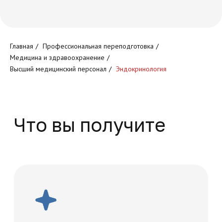
Круглосуточный доступ к
Главная
/
Профессиональная переподготовка
/
обучающей платформе
Медицина и здравоохранение
/
Высший медицинский персонал
/
Эндокринология
Доступ к обучающим
программам
Проведение итогового
тестирование