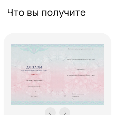
Как начать
обучение
1.
Отправка заявки
Оставьте заявку на сайте
или позвоните по
телефону 8(495)532-73-24
2.
Подготовка
документов