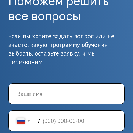
или позвоните по
телефону 8(495)532-73-24
2.
Подготовка
документов
Предоставьте необходимые
документы, в т.ч. о вашем
образовании
3.
Заключение
договора и начало
обучения