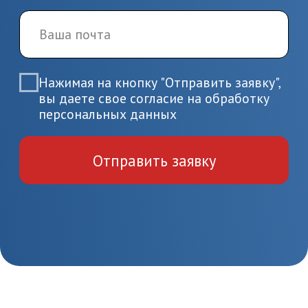
Заключите договор и начините
обучение по выбранной
программе
4.
Завершение
обучения и получение
документов
Пройдите итоговую аттестацию
и получите удостоверение или
диплом