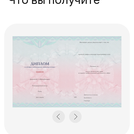
Поможем решить
все вопросы
Если вы хотите задать вопрос или не
знаете, какую программу обучения
выбрать, оставьте заявку, и мы
перезвоним
+7
Нажимая на кнопку "Отправить заявку",
вы даете свое согласие на обработку
персональных данных