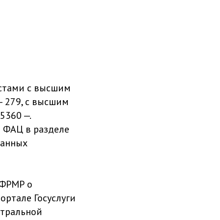
стами с высшим
 279, с высшим
5360 —.
е ФАЦ в разделе
данных
 ФРМР о
ортале Госуслуги
нтральной