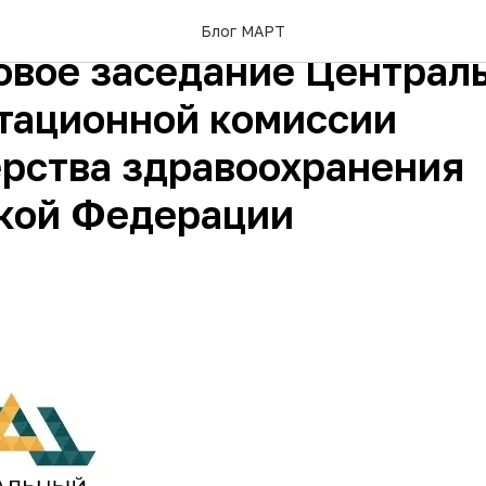
бря 2025 года прошло
Блог МАРТ
овое заседание Централ
тационной комиссии
рства здравоохранения
кой Федерации