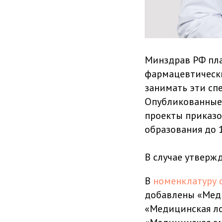
Минздрав РФ пл
фармацевтически
занимать эти сп
Опубликованные 
проекты приказ
образования до 
В случае утвержд
В
номенклатуру 
добавлены «Меди
«Медицинская ло