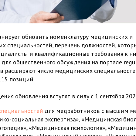
анирует обновить номенклатуру медицинских и
х специальностей, перечень должностей, котор
ециалисты и квалификационные требования к ни
для общественного обсуждения на портале regula
ов расширяют число медицинских специальносте
115 позиций.
ения обновления вступят в силу с 1 сентября 202
специальностей
для медработников с высшим м
ко-социальная экспертиза», «Медицинская биол
гопедия», «Медицинская психология», «Медицин