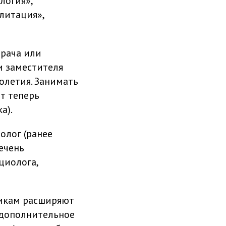
логия»,
литация»,
врача или
и заместителя
олетия. Занимать
т теперь
а).
олог (ранее
речень
циолога,
никам расширяют
 дополнительное