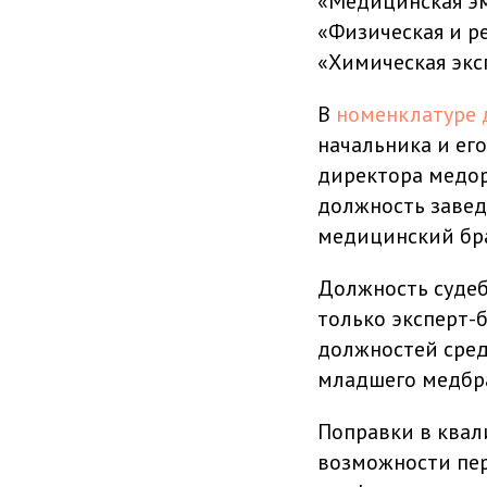
«Медицинская эм
«Физическая и р
«Химическая экс
В
номенклатуре 
начальника и ег
директора медор
должность заве
медицинский бра
Должность судеб
только эксперт-б
должностей сред
младшего медбра
Поправки в ква
возможности пер