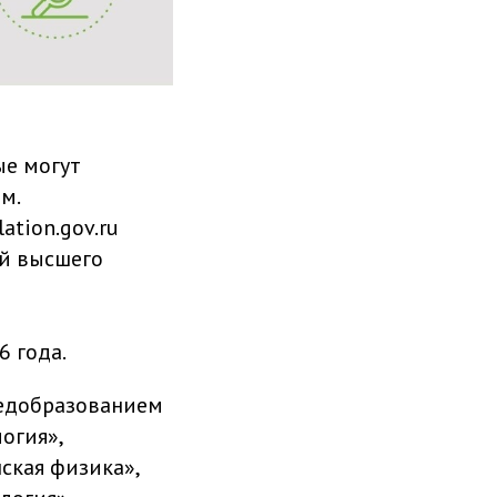
ые могут
м.
tion.gov.ru
й высшего
6 года.
едобразованием
огия»,
ская физика»,